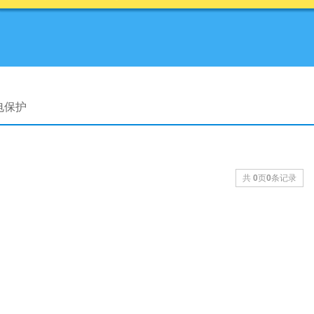
电保护
共
0
页
0
条记录