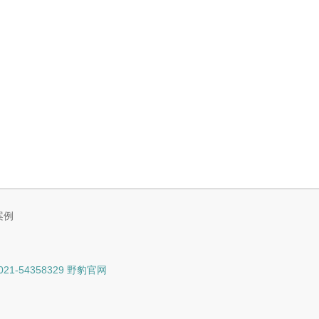
案例
-54358329 野豹官网