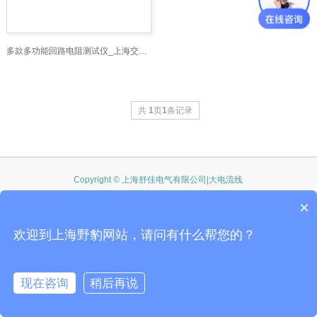
多款多功能回路电阻测试仪_上海交通大学科技园
共
1
页
1
条记录
Copyright © 上海舒佳电气有限公司|大电流线
沪ICP备10206185号-47
×
公司地址：上海市剑川路600号上海交通大学国家大学科技园600号F8 全国服务
电话:021-54358329 野豹官网
欢迎到上海野豹网站，请问有什么帮您的？
现在咨询
稍后再说
在线咨询
客服
电话