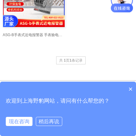
ASG-B手表式近电报警器 手表验电器_上海交通大学
共
1
页
1
条记录
×
Copyright © 上海舒佳电气有限公司|大电流线
沪ICP备10206185号-47
欢迎到上海野豹网站，请问有什么帮您的？
公司地址：上海市剑川路600号上海交通大学国家大学科技园600号F8 全国服务
电话:021-54358329 野豹官网
现在咨询
稍后再说
在线咨询
客服
电话